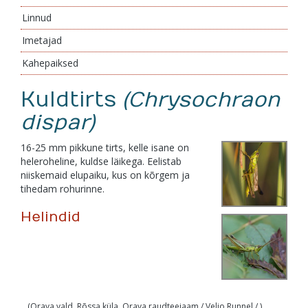
Linnud
Imetajad
Kahepaiksed
Kuldtirts
(Chrysochraon
dispar)
16-25 mm pikkune tirts, kelle isane on
heleroheline, kuldse läikega. Eelistab
niiskemaid elupaiku, kus on kõrgem ja
tihedam rohurinne.
Helindid
(Orava vald, Rõssa küla, Orava raudteejaam / Veljo Runnel / )