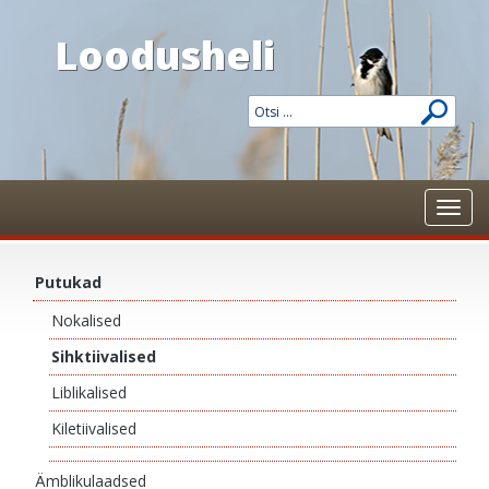
Loodusheli
Toggl
navig
Putukad
Nokalised
Sihktiivalised
Liblikalised
Kiletiivalised
Ämblikulaadsed