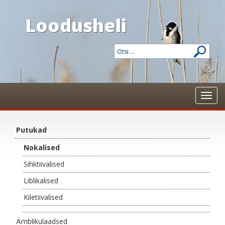
Loodusheli
Toggl
navig
Putukad
Nokalised
Sihktiivalised
Liblikalised
Kiletiivalised
Ämblikulaadsed