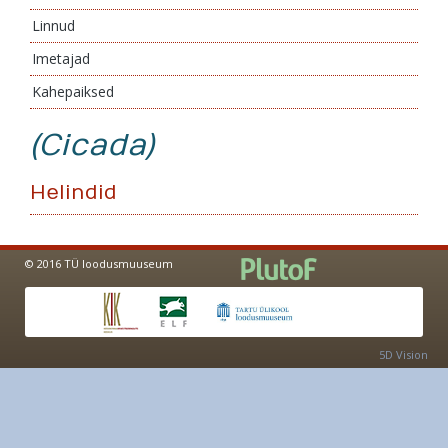
Linnud
Imetajad
Kahepaiksed
(Cicada)
Helindid
© 2016 TÜ loodusmuuseum
5D Vision