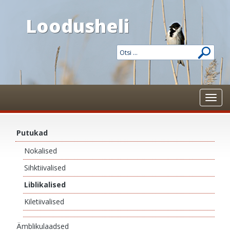
Loodusheli
Toggl
navig
Putukad
Nokalised
Sihktiivalised
Liblikalised
Kiletiivalised
Ämblikulaadsed