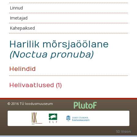
Linnud
Imetajad
Kahepaiksed
Harilik mõrsjaöölane
(Noctua pronuba)
Helindid
Helivaatlused (1)
© 2016 TÜ loodusmuuseum
5D Vision