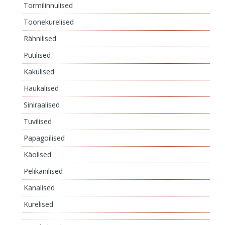
Tormilinnulised
Toonekurelised
Rähnilised
Pütilised
Kakulised
Haukalised
Siniraalised
Tuvilised
Papagoilised
Käolised
Pelikanilised
Kanalised
Kurelised