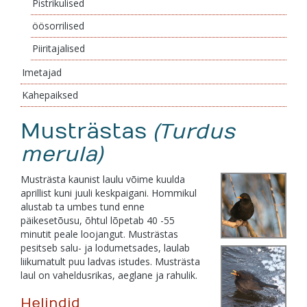
Pistrikulised
öösorrilised
Piiritajalised
Imetajad
Kahepaiksed
Musträstas
(Turdus
merula)
Musträsta kaunist laulu võime kuulda
aprillist kuni juuli keskpaigani. Hommikul
alustab ta umbes tund enne
päikesetõusu, õhtul lõpetab 40 -55
minutit peale loojangut. Musträstas
pesitseb salu- ja lodumetsades, laulab
liikumatult puu ladvas istudes. Musträsta
laul on vaheldusrikas, aeglane ja rahulik.
Helindid