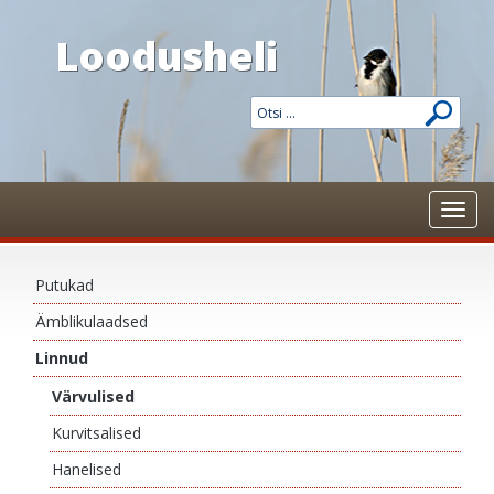
Loodusheli
Toggl
navig
Putukad
Ämblikulaadsed
Linnud
Värvulised
Kurvitsalised
Hanelised