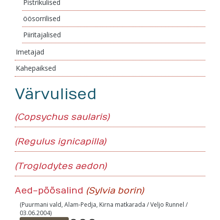
Pistrikulised
öösorrilised
Piiritajalised
Imetajad
Kahepaiksed
Värvulised
(Copsychus saularis)
(Regulus ignicapilla)
(Troglodytes aedon)
Aed-põõsalind
(Sylvia borin)
(Puurmani vald, Alam-Pedja, Kirna matkarada / Veljo Runnel /
03.06.2004)