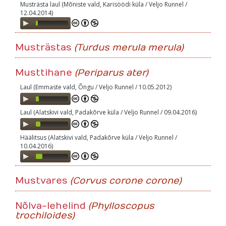
Musträsta laul (Mõniste vald, Karisöödi küla / Veljo Runnel /
12.04.2014)
Audio
Player
Musträstas
(Turdus merula merula)
Musttihane
(Periparus ater)
Laul (Emmaste vald, Õngu / Veljo Runnel / 10.05.2012)
Audio
Player
Laul (Alatskivi vald, Padakõrve küla / Veljo Runnel / 09.04.2016)
Audio
Player
Häälitsus (Alatskivi vald, Padakõrve küla / Veljo Runnel /
10.04.2016)
Audio
Player
Mustvares
(Corvus corone corone)
Nõlva-lehelind
(Phylloscopus
trochiloides)