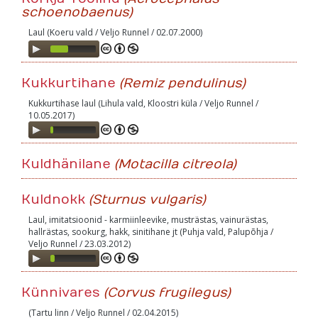
schoenobaenus)
Laul (Koeru vald / Veljo Runnel / 02.07.2000)
Audio
Player
Kukkurtihane
(Remiz pendulinus)
Kukkurtihase laul (Lihula vald, Kloostri küla / Veljo Runnel /
10.05.2017)
Audio
Player
Kuldhänilane
(Motacilla citreola)
Kuldnokk
(Sturnus vulgaris)
Laul, imitatsioonid - karmiinleevike, musträstas, vainurästas,
hallrästas, sookurg, hakk, sinitihane jt (Puhja vald, Palupõhja /
Veljo Runnel / 23.03.2012)
Audio
Player
Künnivares
(Corvus frugilegus)
(Tartu linn / Veljo Runnel / 02.04.2015)