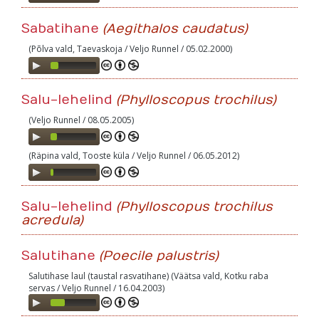
Player
Sabatihane
(Aegithalos caudatus)
(Põlva vald, Taevaskoja / Veljo Runnel / 05.02.2000)
Audio
Player
Salu-lehelind
(Phylloscopus trochilus)
(Veljo Runnel / 08.05.2005)
Audio
Player
(Räpina vald, Tooste küla / Veljo Runnel / 06.05.2012)
Audio
Player
Salu-lehelind
(Phylloscopus trochilus
acredula)
Salutihane
(Poecile palustris)
Salutihase laul (taustal rasvatihane) (Väätsa vald, Kotku raba
servas / Veljo Runnel / 16.04.2003)
Audio
Player