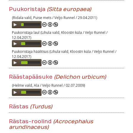
Puukoristaja
(Sitta europaea)
(Ridala vald, Puise mets / Veljo Runnel / 29.04.2011)
Audio
Player
Puukoristaja laul (Lihula vald, Kloostri küla / Veljo Runnel /
12.04.2017)
Audio
Player
Puukoristaja häälitsus (Lihula vald, Kloostri küla / Veljo Runnel /
12.04.2017)
Audio
Player
Räästapääsuke
(Delichon urbicum)
(Helme vald, Ala / Veljo Runnel / 02.07.2009)
Audio
Player
Rästas
(Turdus)
Rästas-roolind
(Acrocephalus
arundinaceus)