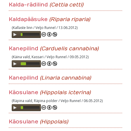
Kalda-rädilind
(Cettia cetti)
Kaldapääsuke
(Riparia riparia)
(Kallaste linn / Veljo Runnel / 13.06.2012)
Audio
Player
Kanepilind
(Carduelis cannabina)
(Käina vald, Kassari / Veljo Runnel / 09.05.2012)
Audio
Player
Kanepilind
(Linaria cannabina)
Käosulane
(Hippolais icterina)
(Räpina vald, Räpina polder / Veljo Runnel / 06.05.2012)
Audio
Player
Käosulane
(Hippolais)