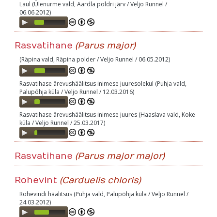
Laul (Ülenurme vald, Aardla poldri järv / Veljo Runnel /
06.06.2012)
Audio
Player
Rasvatihane
(Parus major)
(Räpina vald, Räpina polder / Veljo Runnel / 06.05.2012)
Audio
Player
Rasvatihase ärevushäälitsus inimese juuresolekul (Puhja vald,
Palupõhja küla / Veljo Runnel / 12.03.2016)
Audio
Player
Rasvatihase ärevushäälitsus inimese juures (Haaslava vald, Koke
küla / Veljo Runnel / 25.03.2017)
Audio
Player
Rasvatihane
(Parus major major)
Rohevint
(Carduelis chloris)
Rohevindi häälitsus (Puhja vald, Palupõhja küla / Veljo Runnel /
24.03.2012)
Audio