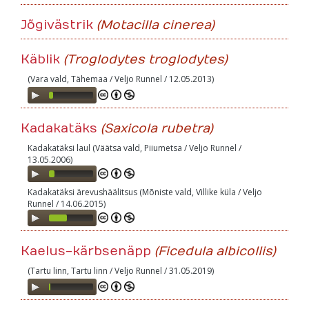
Player
Jõgivästrik
(Motacilla cinerea)
Käblik
(Troglodytes troglodytes)
(Vara vald, Tähemaa / Veljo Runnel / 12.05.2013)
Audio
Player
Kadakatäks
(Saxicola rubetra)
Kadakatäksi laul (Väätsa vald, Piiumetsa / Veljo Runnel /
13.05.2006)
Audio
Player
Kadakatäksi ärevushäälitsus (Mõniste vald, Villike küla / Veljo
Runnel / 14.06.2015)
Audio
Player
Kaelus-kärbsenäpp
(Ficedula albicollis)
(Tartu linn, Tartu linn / Veljo Runnel / 31.05.2019)
Audio
Player