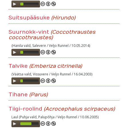
Audio
Player
Suitsupääsuke
(Hirundo)
Suurnokk-vint
(Coccothraustes
coccothraustes)
(Hanila vald, Salevere / Veljo Runnel / 10.05.2014)
Audio
Player
Talvike
(Emberiza citrinella)
(Väätsa vald, Vissuvere / Veljo Runnel / 16.04.2003)
Audio
Player
Tihane
(Parus)
Tiigi-roolind
(Acrocephalus scirpaceus)
Laul (Puhja vald, Palupõhja / Veljo Runnel / 10.06.2005)
Audio