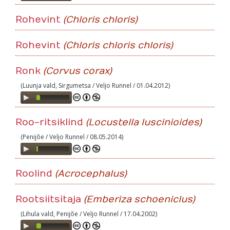
Player
Rohevint
(Chloris chloris)
Rohevint
(Chloris chloris chloris)
Ronk
(Corvus corax)
(Luunja vald, Sirgumetsa / Veljo Runnel / 01.04.2012)
Audio
Player
Roo-ritsiklind
(Locustella luscinioides)
(Penijõe / Veljo Runnel / 08.05.2014)
Audio
Player
Roolind
(Acrocephalus)
Rootsiitsitaja
(Emberiza schoeniclus)
(Lihula vald, Penijõe / Veljo Runnel / 17.04.2002)
Audio