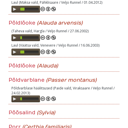
Laul (Mäksa vald, Pähklisaare / Veljo Runnel / 01.04.2012)
Audio
Player
Põldlõoke
(Alauda arvensis)
(Taheva vald, Hargla / Veljo Runnel / 27.06.2002)
Audio
Player
Laul (Väätsa vald, Venevere / Veljo Runnel / 16.06.2003)
Audio
Player
Põldlõoke
(Alauda)
Põldvarblane
(Passer montanus)
Põldvarblase häälitsused (Paide vald, Viraksaare / Veljo Runnel /
24.02.2013)
Audio
Player
Põõsalind
(Sylvia)
Porr
(Certhia familiaris)