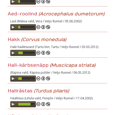
Audio
Player
Aed-roolind
(Acrocephalus dumetorum)
Laul (Mäksa vald, Viira / Veljo Runnel / 05.06.2002)
Audio
Player
Hakk
(Corvus monedula)
Haki häälitsused (Tartu linn, Tartu / Veljo Runnel / 03.03.2012)
Audio
Player
Hall-kärbsenäpp
(Muscicapa striata)
(Räpina vald, Räpina polder / Veljo Runnel / 06.05.2012)
Audio
Player
Hallrästas
(Turdus pilaris)
Häälitsus (Lihula vald, Penijõe / Veljo Runnel / 17.04.2002)
Audio
Player