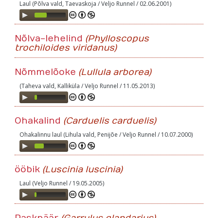
Laul (Põlva vald, Taevaskoja / Veljo Runnel / 02.06.2001)
Audio
Player
Nõlva-lehelind
(Phylloscopus
trochiloides viridanus)
Nõmmelõoke
(Lullula arborea)
(Taheva vald, Kalliküla / Veljo Runnel / 11.05.2013)
Audio
Player
Ohakalind
(Carduelis carduelis)
Ohakalinnu laul (Lihula vald, Penijõe / Veljo Runnel / 10.07.2000)
Audio
Player
ööbik
(Luscinia luscinia)
Laul (Veljo Runnel / 19.05.2005)
Audio
Player