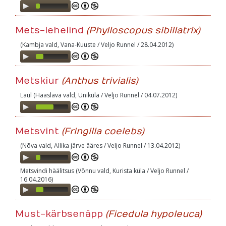
Audio
Player
Mets-lehelind
(Phylloscopus sibillatrix)
(Kambja vald, Vana-Kuuste / Veljo Runnel / 28.04.2012)
Audio
Player
Metskiur
(Anthus trivialis)
Laul (Haaslava vald, Uniküla / Veljo Runnel / 04.07.2012)
Audio
Player
Metsvint
(Fringilla coelebs)
(Nõva vald, Allika järve ääres / Veljo Runnel / 13.04.2012)
Audio
Player
Metsvindi häälitsus (Võnnu vald, Kurista küla / Veljo Runnel /
16.04.2016)
Audio
Player
Must-kärbsenäpp
(Ficedula hypoleuca)