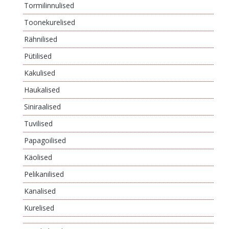
Tormilinnulised
Toonekurelised
Rähnilised
Pütilised
Kakulised
Haukalised
Siniraalised
Tuvilised
Papagoilised
Käolised
Pelikanilised
Kanalised
Kurelised