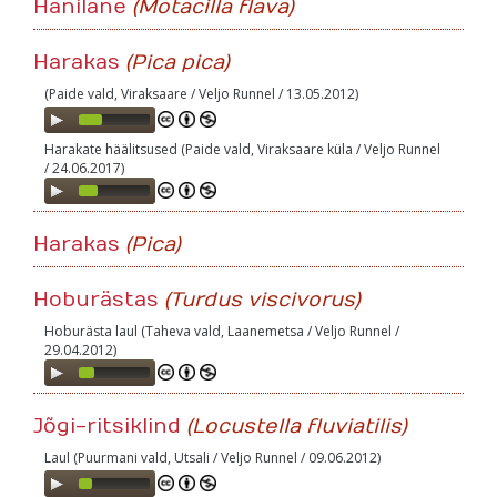
Hänilane
(Motacilla flava)
Harakas
(Pica pica)
(Paide vald, Viraksaare / Veljo Runnel / 13.05.2012)
Audio
Player
Harakate häälitsused (Paide vald, Viraksaare küla / Veljo Runnel
/ 24.06.2017)
Audio
Player
Harakas
(Pica)
Hoburästas
(Turdus viscivorus)
Hoburästa laul (Taheva vald, Laanemetsa / Veljo Runnel /
29.04.2012)
Audio
Player
Jõgi-ritsiklind
(Locustella fluviatilis)
Laul (Puurmani vald, Utsali / Veljo Runnel / 09.06.2012)
Audio