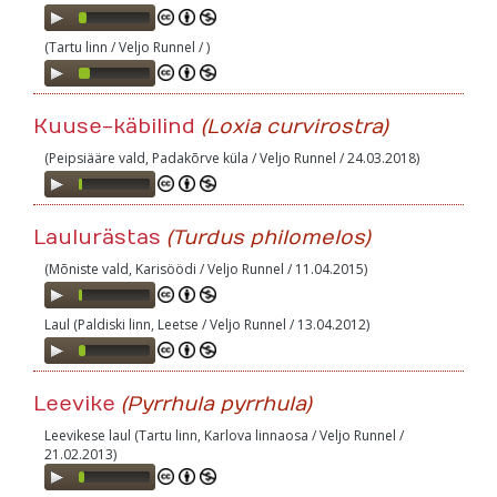
Audio
Player
(Tartu linn / Veljo Runnel / )
Audio
Player
Kuuse-käbilind
(Loxia curvirostra)
(Peipsiääre vald, Padakõrve küla / Veljo Runnel / 24.03.2018)
Audio
Player
Laulurästas
(Turdus philomelos)
(Mõniste vald, Karisöödi / Veljo Runnel / 11.04.2015)
Audio
Player
Laul (Paldiski linn, Leetse / Veljo Runnel / 13.04.2012)
Audio
Player
Leevike
(Pyrrhula pyrrhula)
Leevikese laul (Tartu linn, Karlova linnaosa / Veljo Runnel /
21.02.2013)
Audio
Player