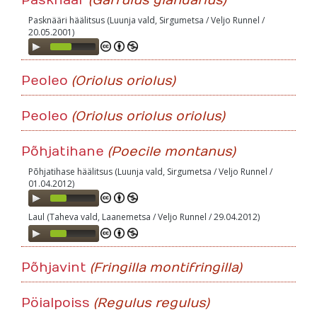
Pasknäär
(Garrulus glandarius)
Pasknääri häälitsus (Luunja vald, Sirgumetsa / Veljo Runnel /
20.05.2001)
Audio
Player
Peoleo
(Oriolus oriolus)
Peoleo
(Oriolus oriolus oriolus)
Põhjatihane
(Poecile montanus)
Põhjatihase häälitsus (Luunja vald, Sirgumetsa / Veljo Runnel /
01.04.2012)
Audio
Player
Laul (Taheva vald, Laanemetsa / Veljo Runnel / 29.04.2012)
Audio
Player
Põhjavint
(Fringilla montifringilla)
Pöialpoiss
(Regulus regulus)