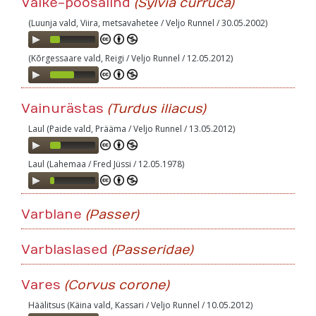
Väike-põõsalind
(Sylvia curruca)
(Luunja vald, Viira, metsavahetee / Veljo Runnel / 30.05.2002)
Audio
Player
(Kõrgessaare vald, Reigi / Veljo Runnel / 12.05.2012)
Audio
Player
Vainurästas
(Turdus iliacus)
Laul (Paide vald, Prääma / Veljo Runnel / 13.05.2012)
Audio
Player
Laul (Lahemaa / Fred Jüssi / 12.05.1978)
Audio
Player
Varblane
(Passer)
Varblaslased
(Passeridae)
Vares
(Corvus corone)
Häälitsus (Käina vald, Kassari / Veljo Runnel / 10.05.2012)