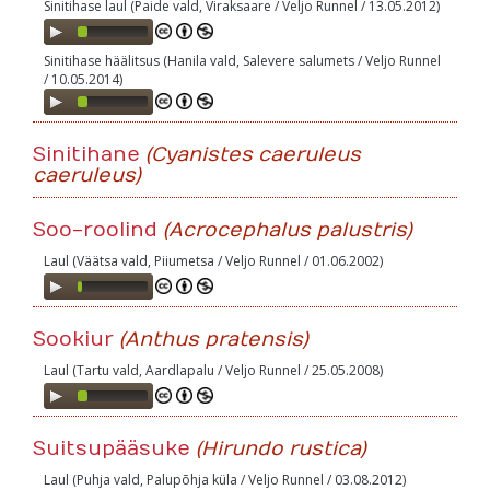
Sinitihase laul (Paide vald, Viraksaare / Veljo Runnel / 13.05.2012)
Audio
Player
Sinitihase häälitsus (Hanila vald, Salevere salumets / Veljo Runnel
/ 10.05.2014)
Audio
Player
Sinitihane
(Cyanistes caeruleus
caeruleus)
Soo-roolind
(Acrocephalus palustris)
Laul (Väätsa vald, Piiumetsa / Veljo Runnel / 01.06.2002)
Audio
Player
Sookiur
(Anthus pratensis)
Laul (Tartu vald, Aardlapalu / Veljo Runnel / 25.05.2008)
Audio
Player
Suitsupääsuke
(Hirundo rustica)
Laul (Puhja vald, Palupõhja küla / Veljo Runnel / 03.08.2012)