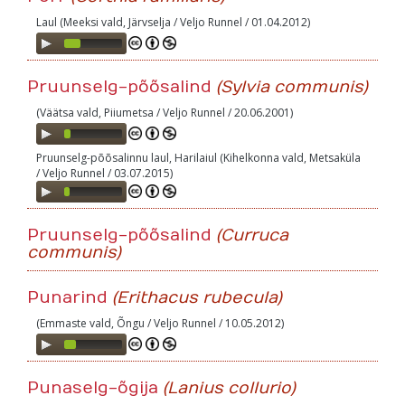
Laul (Meeksi vald, Järvselja / Veljo Runnel / 01.04.2012)
Audio
Player
Pruunselg-põõsalind
(Sylvia communis)
(Väätsa vald, Piiumetsa / Veljo Runnel / 20.06.2001)
Audio
Player
Pruunselg-põõsalinnu laul, Harilaiul (Kihelkonna vald, Metsaküla
/ Veljo Runnel / 03.07.2015)
Audio
Player
Pruunselg-põõsalind
(Curruca
communis)
Punarind
(Erithacus rubecula)
(Emmaste vald, Õngu / Veljo Runnel / 10.05.2012)
Audio
Player
Punaselg-õgija
(Lanius collurio)