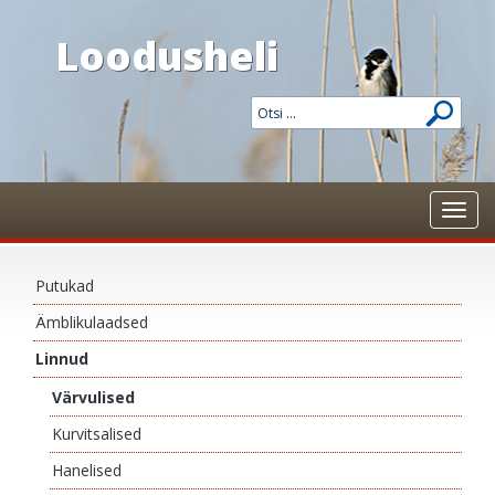
Loodusheli
Toggl
navig
Putukad
Ämblikulaadsed
Linnud
Värvulised
Kurvitsalised
Hanelised