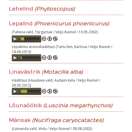
Lehelind
(Phylloscopus)
Lepalind
(Phoenicurus phoenicurus)
(Taheva vald, Tsirgumäe / Veljo Runnel / 10.05.2002)
Audio
Player
Lepalinnu ärevushäälitsus (Tartu linn, Karlova / Veljo Runnel /
18.06.2013)
Audio
Player
Linavästrik
(Motacilla alba)
Häälitsus (Haaslava vald, Aadami küla / Veljo Runnel /
28.05.2012)
Audio
Player
Lõunaööbik
(Luscinia megarhynchos)
Mänsak
(Nucifraga caryocatactes)
(Lümanda vald, Viidu / Veljo Runnel / 08.08.2002)