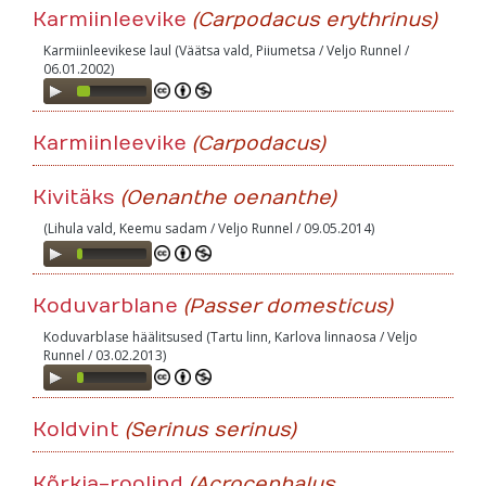
Karmiinleevike
(Carpodacus erythrinus)
Karmiinleevikese laul (Väätsa vald, Piiumetsa / Veljo Runnel /
06.01.2002)
Audio
Player
Karmiinleevike
(Carpodacus)
Kivitäks
(Oenanthe oenanthe)
(Lihula vald, Keemu sadam / Veljo Runnel / 09.05.2014)
Audio
Player
Koduvarblane
(Passer domesticus)
Koduvarblase häälitsused (Tartu linn, Karlova linnaosa / Veljo
Runnel / 03.02.2013)
Audio
Player
Koldvint
(Serinus serinus)
Kõrkja-roolind
(Acrocephalus