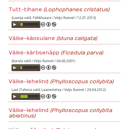
Player
Tutt-tihane
(Lophophanes cristatus)
(Luunja vald, Pähklisaare / Veljo Runnel / 12.01.2013)
Audio
Player
Väike-käosulane
(Iduna caligata)
Väike-kärbsenäpp
(Ficedula parva)
(Karula vald / Veljo Runnel / 04.06.2001)
Audio
Player
Väike-lehelind
(Phylloscopus collybita)
Laul (Taheva vald, Laanemetsa / Veljo Runnel / 29.04.2012)
Audio
Player
Väike-lehelind
(Phylloscopus collybita
abietinus)