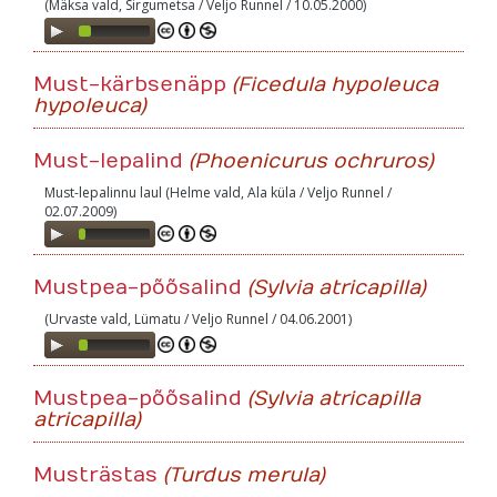
(Mäksa vald, Sirgumetsa / Veljo Runnel / 10.05.2000)
Audio
Player
Must-kärbsenäpp
(Ficedula hypoleuca
hypoleuca)
Must-lepalind
(Phoenicurus ochruros)
Must-lepalinnu laul (Helme vald, Ala küla / Veljo Runnel /
02.07.2009)
Audio
Player
Mustpea-põõsalind
(Sylvia atricapilla)
(Urvaste vald, Lümatu / Veljo Runnel / 04.06.2001)
Audio
Player
Mustpea-põõsalind
(Sylvia atricapilla
atricapilla)
Musträstas
(Turdus merula)