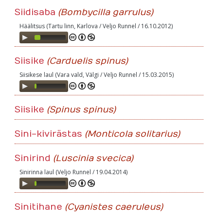
Siidisaba
(Bombycilla garrulus)
Häälitsus (Tartu linn, Karlova / Veljo Runnel / 16.10.2012)
Audio
Player
Siisike
(Carduelis spinus)
Siisikese laul (Vara vald, Välgi / Veljo Runnel / 15.03.2015)
Audio
Player
Siisike
(Spinus spinus)
Sini-kivirästas
(Monticola solitarius)
Sinirind
(Luscinia svecica)
Sinirinna laul (Veljo Runnel / 19.04.2014)
Audio
Player
Sinitihane
(Cyanistes caeruleus)