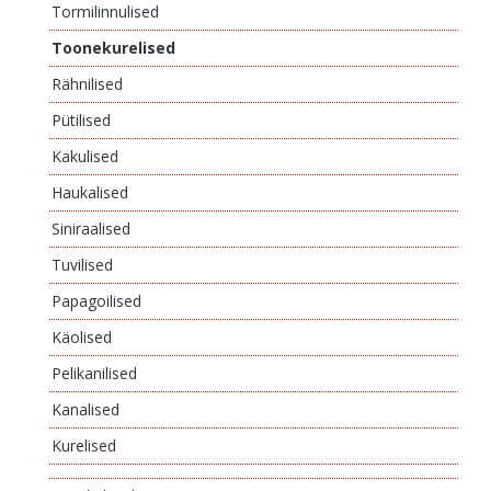
Tormilinnulised
Toonekurelised
Rähnilised
Pütilised
Kakulised
Haukalised
Siniraalised
Tuvilised
Papagoilised
Käolised
Pelikanilised
Kanalised
Kurelised