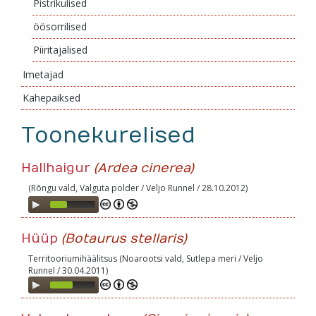
Pistrikulised
öösorrilised
Piiritajalised
Imetajad
Kahepaiksed
Toonekurelised
Hallhaigur
(Ardea cinerea)
(Rõngu vald, Valguta polder / Veljo Runnel / 28.10.2012)
Audio
Player
Hüüp
(Botaurus stellaris)
Territooriumihäälitsus (Noarootsi vald, Sutlepa meri / Veljo
Runnel / 30.04.2011)
Audio
Player