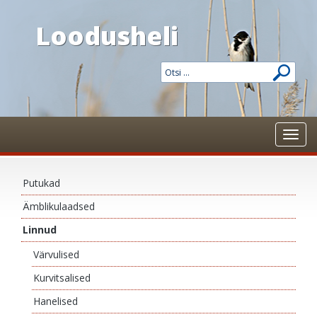
Loodusheli
Toggl
navig
Putukad
Ämblikulaadsed
Linnud
Värvulised
Kurvitsalised
Hanelised