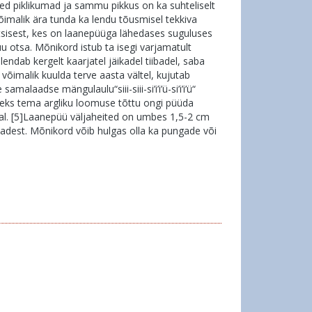
ed piklikumad ja sammu pikkus on ka suhteliselt
õimalik ära tunda ka lendu tõusmisel tekkiva
 metsisest, kes on laanepüüga lähedases suguluses
uu otsa. Mõnikord istub ta isegi varjamatult
endab kergelt kaarjatel jäikadel tiibadel, saba
n võimalik kuulda terve aasta vältel, kujutab
malaadse mängulaulu“siii-siii-si’i’i’ü-si’i’i’ü“
seks tema argliku loomuse tõttu ongi püüda
nnal. [5]Laanepüü väljaheited on umbes 1,5-2 cm
dest. Mõnikord võib hulgas olla ka pungade või