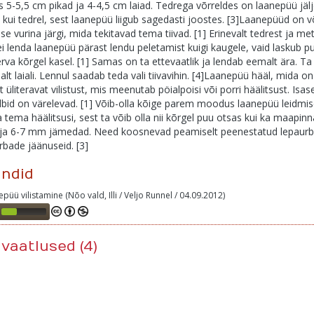
5-5,5 cm pikad ja 4-4,5 cm laiad. Tedrega võrreldes on laanepüü jälj
kui tedrel, sest laanepüü liigub sagedasti joostes. [3]Laanepüüd on v
ise vurina järgi, mida tekitavad tema tiivad. [1] Erinevalt tedrest ja
 ei lenda laanepüü pärast lendu peletamist kuigi kaugele, vaid laskub p
rva kõrgel kasel. [1] Samas on ta ettevaatlik ja lendab eemalt ära. Ta l
jalt laiali. Lennul saadab teda vali tiivavihin. [4]Laanepüü hääl, mida o
 üliteravat vilistust, mis meenutab pöialpoisi või porri häälitsust. Isase sa
ilbid on värelevad. [1] Võib-olla kõige parem moodus laanepüü leidmi
 tema häälitsusi, sest ta võib olla nii kõrgel puu otsas kui ka maapi
 ja 6-7 mm jämedad. Need koosnevad peamiselt peenestatud lepaurba
rbade jäänuseid. [3]
indid
püü vilistamine (Nõo vald, Illi / Veljo Runnel / 04.09.2012)
io
er
ivaatlused (4)