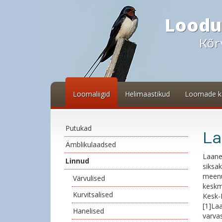
Loodu
Kõr
Loomaliigid
Helimaastikud
Loomade k
Putukad
L
Ämblikulaadsed
Laanep
Linnud
siksak
meenu
Värvulised
keskmi
Kurvitsalised
Kesk-
[1]Laa
Hanelised
varvas