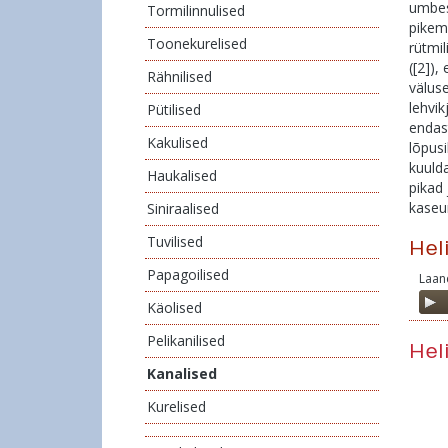
umbes 
Tormilinnulised
pikem 
Toonekurelised
rütmil
([2]),
Rähnilised
väluse
lehvik
Pütilised
endast
Kakulised
lõpus
kuulda
Haukalised
pikad
kaseu
Siniraalised
Tuvilised
Hel
Papagoilised
Laane
Aud
Käolised
Play
Pelikanilised
Hel
Kanalised
Kurelised