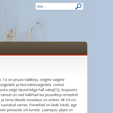
Ta on pruuni-hallikirju, selgete valgete
ülgedele ja tiiva kattesulgedele. Lennul
ta-valge tipuvöödiga hall saba([1]), kusjuures
 samuti on nad hallimad kui pruunikirju emaslind.
a tema tiibade siruulatus on umbes 48-54 cm.
uunatud varvas. Esivarbad on laialt harali, aga
hmele pinnasele või lumele. Laanepüü jäljed on