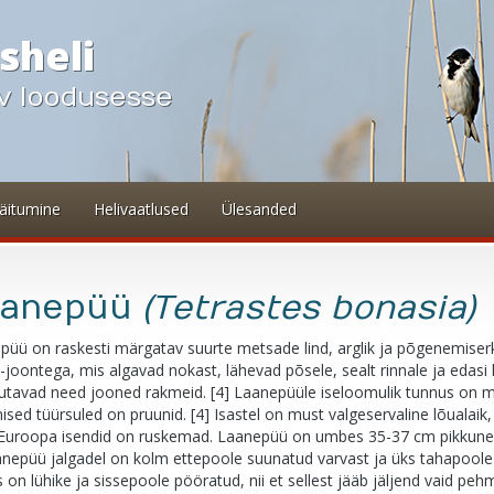
sheli
v loodusesse
äitumine
Helivaatlused
Ülesanded
aanepüü
(Tetrastes bonasia)
üü on raskesti märgatav suurte metsade lind, arglik ja põgenemiserk. 
-joontega, mis algavad nokast, lähevad põsele, sealt rinnale ja edasi k
tavad need jooned rakmeid. [4] Laanepüüle iseloomulik tunnus on mus
sed tüürsuled on pruunid. [4] Isastel on must valgeservaline lõualaik,
Euroopa isendid on ruskemad. Laanepüü on umbes 35-37 cm pikkune j
nepüü jalgadel on kolm ettepoole suunatud varvast ja üks tahapoole s
 on lühike ja sissepoole pööratud, nii et sellest jääb jäljend vaid pe