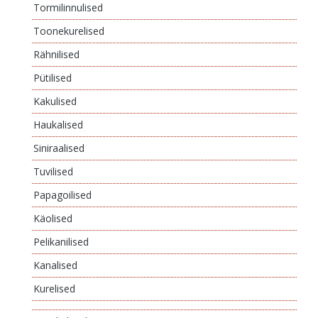
Tormilinnulised
Toonekurelised
Rähnilised
Pütilised
Kakulised
Haukalised
Siniraalised
Tuvilised
Papagoilised
Käolised
Pelikanilised
Kanalised
Kurelised