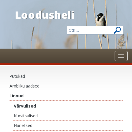
Loodusheli
Toggl
navig
Putukad
Ämblikulaadsed
Linnud
Värvulised
Kurvitsalised
Hanelised