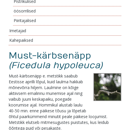
Pistrikulised
öösorrilised
Piiritajalised
Imetajad
Kahepaiksed
Must-kärbsenäpp
(Ficedula hypoleuca)
Must-kärbsenäpp e. metstikk saabub
Eestisse aprilli lõpul, kuid laulma hakkab
mõnevõrra hiljem. Laulmine on kõige
aktiivsem emalinnu munemise ajal ning
vaibub juuni keskapaiku, poegade
koorumise ajal. Hommikul alustab laulu
40-50 min. enne päikese tõusu ja lõpetab
õhtul paarkümmend minutit peale päikese loojumist.
Metstikk elutseb mitmesugustes puistutes, kus leidub
õõntega puid või pesakaste.