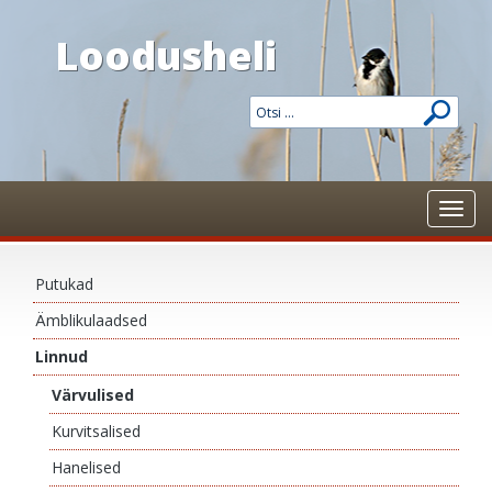
Loodusheli
Toggl
navig
Putukad
Ämblikulaadsed
Linnud
Värvulised
Kurvitsalised
Hanelised