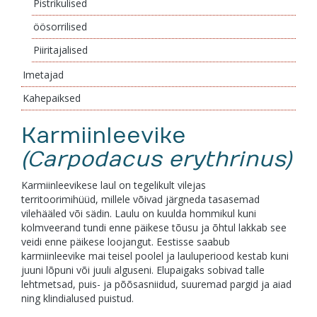
Pistrikulised
öösorrilised
Piiritajalised
Imetajad
Kahepaiksed
Karmiinleevike
(Carpodacus erythrinus)
Karmiinleevikese laul on tegelikult vilejas
territoorimihüüd, millele võivad järgneda tasasemad
vilehääled või sädin. Laulu on kuulda hommikul kuni
kolmveerand tundi enne päikese tõusu ja õhtul lakkab see
veidi enne päikese loojangut. Eestisse saabub
karmiinleevike mai teisel poolel ja lauluperiood kestab kuni
juuni lõpuni või juuli alguseni. Elupaigaks sobivad talle
lehtmetsad, puis- ja põõsasniidud, suuremad pargid ja aiad
ning klindialused puistud.