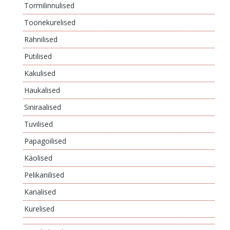
Tormilinnulised
Toonekurelised
Rähnilised
Pütilised
Kakulised
Haukalised
Siniraalised
Tuvilised
Papagoilised
Käolised
Pelikanilised
Kanalised
Kurelised