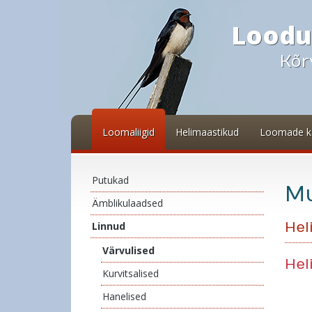
Loodu
Kõr
Loomaliigid
Helimaastikud
Loomade k
Putukad
Mu
Ämblikulaadsed
Linnud
Hel
Värvulised
Hel
Kurvitsalised
Hanelised