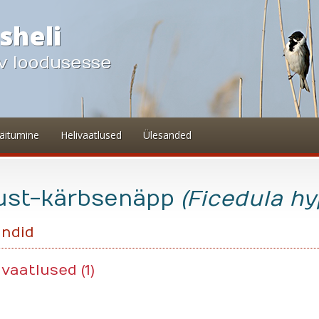
sheli
v loodusesse
äitumine
Helivaatlused
Ülesanded
st-kärbsenäpp
(Ficedula h
indid
ivaatlused (1)