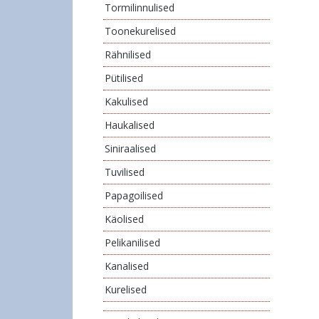
Tormilinnulised
Toonekurelised
Rähnilised
Pütilised
Kakulised
Haukalised
Siniraalised
Tuvilised
Papagoilised
Käolised
Pelikanilised
Kanalised
Kurelised